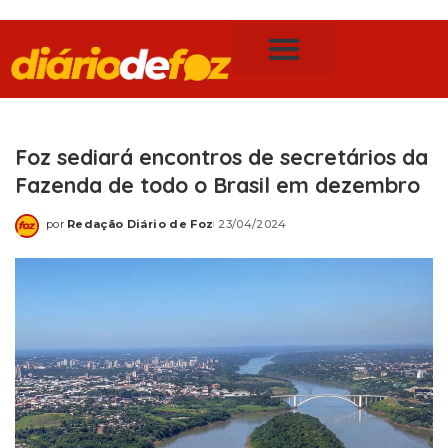
Publicidade Legal
Notícias de Foz do Iguaçu
Foz sediará encontros de secretários da
Fazenda de todo o Brasil em dezembro
por
Redação Diário de Foz
23/04/2024