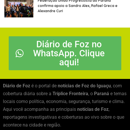
Federação União Progressista do Paraná
confirma apoio a Sandro Alex, Rafael Greca e
Alexandre Curi
Diário de Foz no
WhatsApp. Clique
aqui!
Diário de Foz
é o portal de
notícias de Foz do Iguaçu
, com
cobertura diária sobre a
Tríplice Fronteira
, o
Paraná
e temas
locais como política, economia, segurança, turismo e clima.
Aqui você acompanha as principais
notícias de Foz
,
reportagens investigativas e coberturas ao vivo sobre o que
acontece na cidade e região.